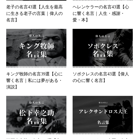
老子の名言43選【人生を最高
ヘレンケラーの名言43選【心
に生きる老子の言葉｜偉人の
に響く名言｜人生・感謝・
名言】
愛・本】
キング牧師の名言39選【心に
ソポクレスの名言43選【偉人
響く名言｜私には夢がある・
の心に響く名言】
演説】