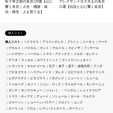
松下幸之助の名言120選【心に
アレクサンドロス大王の名言
響く名言｜人生・感謝・成
21選【伝説と心に響く名言】
功・商売・人を育てる】
偉人リスト
偉人リスト
ソクラテス
アリストテレス
プラトン
ニーチェ
ゲーテ
デカルト
パスカル
カント
サルトル
スピノザ
フッサール
ハイデガー
ヘーゲル
トマス・アクィナス
メルロ・ポンティ
デリダ
ラッセル
ホワイトヘッド
ヴィトゲンシュタイン
レヴィナス
キルケゴール
孔子
老子
孟子
諸葛孔明
ブッダ
プロタゴラス
ヘラクレイトス
タレス
エピクロス
デモクリトス
ヒポクラテス
ピタゴラス
ソポクレス
ニュートン
ヒューム
ドゥルーズ
ルソー
ジョン・ロック
ヴォルテール
モンテーニュ
ダンテ
モンテスキュー
ジェレミ・・ベンサム
シェイクスピア
トマス・ホッブズ
デューイ
ソシュール
カール・マルクス
エマーソン
ショーペンハウアー
フロイト
ユング
エーリッヒ・フロム
レヴィ=ストロース
ダーウィン