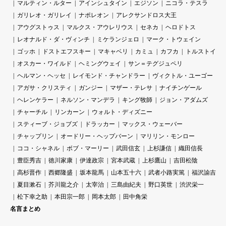
マルティン・ルター
アインシュタイン
エジソン
ニコラ・テスラ
ガリレオ・ガリレイ
ナポレオン
アレクサンドロス大王
アウグストゥス
マルクス・アウレリウス
セネカ
ヘロドトス
レオナルド・ダ・ヴィンチ
ミケランジェロ
マーク・トウェイン
ゴッホ
ドストエフスキー
マキャベリ
カミュ
カフカ
トルストイ
オスカー・ワイルド
ヘミングウェイ
サン＝テグジュペリ
ヘルマン・ヘッセ
レイモンド・チャンドラー
ヴィクトル・ユーゴー
アガサ・クリスティ
ガンジー
マザー・テレサ
ナイチンゲール
ヘレンケラー
ネルソン・マンデラ
キング牧師
ジョン・アダムズ
チャーチル
リンカーン
ウォルト・ディズニー
スティーブ・ジョブズ
ドラッカー
マックス・ウェーバー
チャップリン
オードリー・ヘップバーン
マリリン・モンロー
ココ・シャネル
ボブ・マーリー
武田信玄
上杉謙信
織田信長
豊臣秀吉
徳川家康
伊達政宗
宮本武蔵
上杉鷹山
吉田松陰
高杉晋作
西郷隆盛
坂本龍馬
山本五十六
武者小路実篤
福沢諭吉
夏目漱石
芥川龍之介
太宰治
三島由紀夫
野口英世
渋沢栄一
松下幸之助
本田宗一郎
岡本太郎
田中角栄
名言まとめ