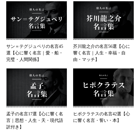
サン＝テグジュペリの名言45
芥川龍之介の名言56選【心に
選【心に響く名言｜愛・船・
響く名言｜人生・幸福・自
完璧・人間関係】
由・マッチ】
孟子の名言17選【心に響く名
ヒポクラテスの名言42選【心
言｜思想・人生・天・現代語
に響く名言・誓い・本】
訳付き】