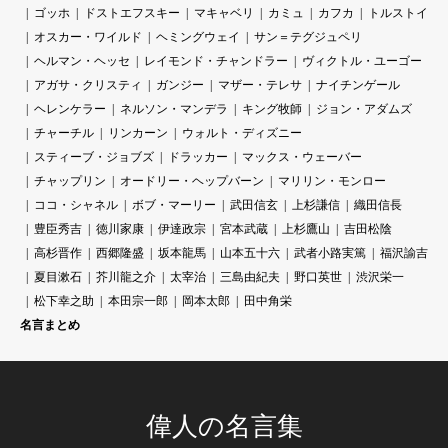
ゴッホ
ドストエフスキー
マキャベリ
カミュ
カフカ
トルストイ
オスカー・ワイルド
ヘミングウェイ
サン＝テグジュペリ
ヘルマン・ヘッセ
レイモンド・チャンドラー
ヴィクトル・ユーゴー
アガサ・クリスティ
ガンジー
マザー・テレサ
ナイチンゲール
ヘレンケラー
ネルソン・マンデラ
キング牧師
ジョン・アダムズ
チャーチル
リンカーン
ウォルト・ディズニー
スティーブ・ジョブズ
ドラッカー
マックス・ウェーバー
チャップリン
オードリー・ヘップバーン
マリリン・モンロー
ココ・シャネル
ボブ・マーリー
武田信玄
上杉謙信
織田信長
豊臣秀吉
徳川家康
伊達政宗
宮本武蔵
上杉鷹山
吉田松陰
高杉晋作
西郷隆盛
坂本龍馬
山本五十六
武者小路実篤
福沢諭吉
夏目漱石
芥川龍之介
太宰治
三島由紀夫
野口英世
渋沢栄一
松下幸之助
本田宗一郎
岡本太郎
田中角栄
名言まとめ
偉人の名言集