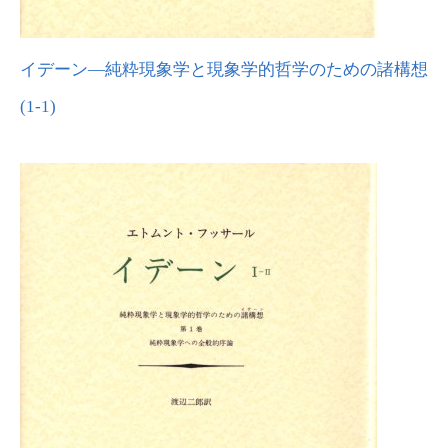
イデーン―純粋現象学と現象学的哲学のための諸構想
(1-1)