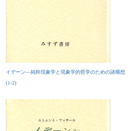
イデーン―純粋現象学と現象学的哲学のための諸構想
(1-2)