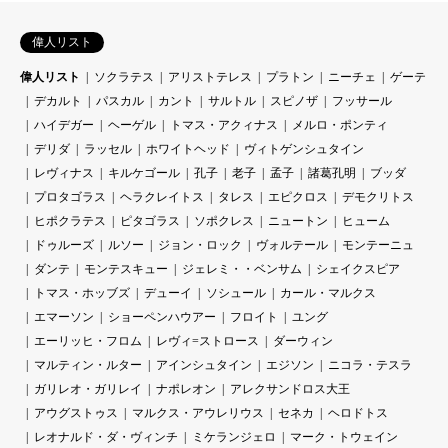
偉人リスト
偉人リスト
ソクラテス
アリストテレス
プラトン
ニーチェ
ゲーテ
デカルト
パスカル
カント
サルトル
スピノザ
フッサール
ハイデガー
ヘーゲル
トマス・アクィナス
メルロ・ポンティ
デリダ
ラッセル
ホワイトヘッド
ヴィトゲンシュタイン
レヴィナス
キルケゴール
孔子
老子
孟子
諸葛孔明
ブッダ
プロタゴラス
ヘラクレイトス
タレス
エピクロス
デモクリトス
ヒポクラテス
ピタゴラス
ソポクレス
ニュートン
ヒューム
ドゥルーズ
ルソー
ジョン・ロック
ヴォルテール
モンテーニュ
ダンテ
モンテスキュー
ジェレミ・・ベンサム
シェイクスピア
トマス・ホッブズ
デューイ
ソシュール
カール・マルクス
エマーソン
ショーペンハウアー
フロイト
ユング
エーリッヒ・フロム
レヴィ=ストロース
ダーウィン
マルティン・ルター
アインシュタイン
エジソン
ニコラ・テスラ
ガリレオ・ガリレイ
ナポレオン
アレクサンドロス大王
アウグストゥス
マルクス・アウレリウス
セネカ
ヘロドトス
レオナルド・ダ・ヴィンチ
ミケランジェロ
マーク・トウェイン