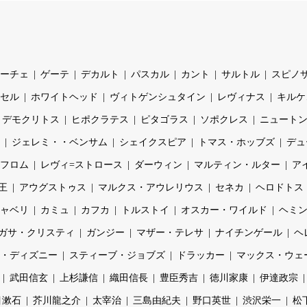
ーチェ
ゲーテ
デカルト
パスカル
カント
サルトル
スピノ
セル
ホワイトヘッド
ヴィトゲンシュタイン
レヴィナス
キルケ
デモクリトス
ヒポクラテス
ピタゴラス
ソポクレス
ニュート
ジェレミ・・ベンサム
シェイクスピア
トマス・ホッブズ
デュ
フロム
レヴィ=ストロース
ダーウィン
マルティン・ルター
ア
王
アウグストゥス
マルクス・アウレリウス
セネカ
ヘロドトス
ャベリ
カミュ
カフカ
トルストイ
オスカー・ワイルド
ヘミ
ガサ・クリスティ
ガンジー
マザー・テレサ
ナイチンゲール
ヘ
・ディズニー
スティーブ・ジョブズ
ドラッカー
マックス・ウェ
武田信玄
上杉謙信
織田信長
豊臣秀吉
徳川家康
伊達政宗
目漱石
芥川龍之介
太宰治
三島由紀夫
野口英世
渋沢栄一
松