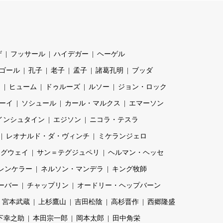
ザ
フッサール
ハイデガー
ヘーゲル
ゴール
孔子
老子
孟子
諸葛孔明
ブッダ
ン
ヒューム
ドゥルーズ
ルソー
ジョン・ロック
ーイ
ソシュール
カール・マルクス
エマーソン
インシュタイン
エジソン
ニコラ・テスラ
レオナルド・ダ・ヴィンチ
ミケランジェロ
ングウェイ
サン＝テグジュペリ
ヘルマン・ヘッセ
レンケラー
ネルソン・マンデラ
キング牧師
ーバー
チャップリン
オードリー・ヘップバーン
宮本武蔵
上杉鷹山
吉田松陰
高杉晋作
西郷隆盛
下幸之助
本田宗一郎
岡本太郎
田中角栄