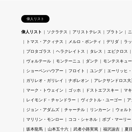
偉人リスト
偉人リスト
ソクラテス
アリストテレス
プラトン
ニ
トマス・アクィナス
メルロ・ポンティ
デリダ
ラッ
プロタゴラス
ヘラクレイトス
タレス
エピクロス
ヴォルテール
モンテーニュ
ダンテ
モンテスキュー
ショーペンハウアー
フロイト
ユング
エーリッヒ・
ガリレオ・ガリレイ
ナポレオン
アレクサンドロス大
マーク・トウェイン
ゴッホ
ドストエフスキー
マキ
レイモンド・チャンドラー
ヴィクトル・ユーゴー
ア
ジョン・アダムズ
チャーチル
リンカーン
ウォルト
マリリン・モンロー
ココ・シャネル
ボブ・マーリー
坂本龍馬
山本五十六
武者小路実篤
福沢諭吉
夏