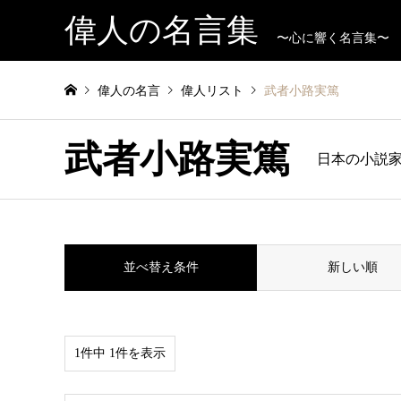
偉人の名言集
〜心に響く名言集〜
偉人の名言
偉人リスト
武者小路実篤
武者小路実篤
日本の小説
並べ替え条件
新しい順
1件中 1件を表示