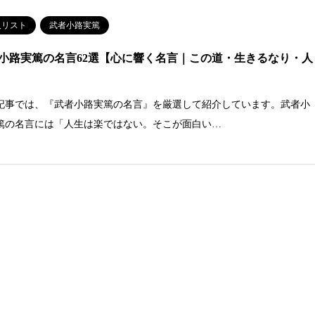
人リスト
武者小路実篤
小路実篤の名言62選【心に響く名言｜この道・生きるなり・人
記事では、『武者小路実篤の名言』を厳選して紹介しています。武者小
篤の名言には「人生は楽ではない。そこが面白い…