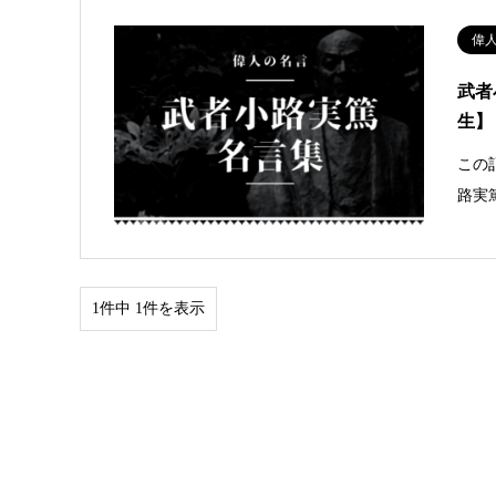
偉
武者
生】
この
路実
1件中 1件を表示