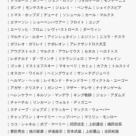
ドゥルーズ
ルソー
ジョン・ロック
ヴォルテール
モンテーニュ
ダンテ
モンテスキュー
ジェレミ・・ベンサム
シェイクスピア
トマス・ホッブズ
デューイ
ソシュール
カール・マルクス
エマーソン
ショーペンハウアー
フロイト
ユング
エーリッヒ・フロム
レヴィ=ストロース
ダーウィン
マルティン・ルター
アインシュタイン
エジソン
ニコラ・テスラ
ガリレオ・ガリレイ
ナポレオン
アレクサンドロス大王
アウグストゥス
マルクス・アウレリウス
セネカ
ヘロドトス
レオナルド・ダ・ヴィンチ
ミケランジェロ
マーク・トウェイン
ゴッホ
ドストエフスキー
マキャベリ
カミュ
カフカ
トルストイ
オスカー・ワイルド
ヘミングウェイ
サン＝テグジュペリ
ヘルマン・ヘッセ
レイモンド・チャンドラー
ヴィクトル・ユーゴー
アガサ・クリスティ
ガンジー
マザー・テレサ
ナイチンゲール
ヘレンケラー
ネルソン・マンデラ
キング牧師
ジョン・アダムズ
チャーチル
リンカーン
ウォルト・ディズニー
スティーブ・ジョブズ
ドラッカー
マックス・ウェーバー
チャップリン
オードリー・ヘップバーン
マリリン・モンロー
ココ・シャネル
ボブ・マーリー
武田信玄
上杉謙信
織田信長
豊臣秀吉
徳川家康
伊達政宗
宮本武蔵
上杉鷹山
吉田松陰