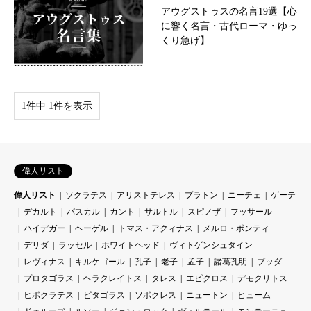
アウグストゥスの名言19選【心
に響く名言・古代ローマ・ゆっ
くり急げ】
1件中 1件を表示
偉人リスト
偉人リスト
ソクラテス
アリストテレス
プラトン
ニーチェ
ゲーテ
デカルト
パスカル
カント
サルトル
スピノザ
フッサール
ハイデガー
ヘーゲル
トマス・アクィナス
メルロ・ポンティ
デリダ
ラッセル
ホワイトヘッド
ヴィトゲンシュタイン
レヴィナス
キルケゴール
孔子
老子
孟子
諸葛孔明
ブッダ
プロタゴラス
ヘラクレイトス
タレス
エピクロス
デモクリトス
ヒポクラテス
ピタゴラス
ソポクレス
ニュートン
ヒューム