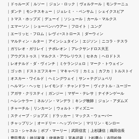
ドゥルーズ
ルソー
ジョン・ロック
ヴォルテール
モンテーニュ
ダンテ
モンテスキュー
ジェレミ・・ベンサム
シェイクスピア
トマス・ホッブズ
デューイ
ソシュール
カール・マルクス
エマーソン
ショーペンハウアー
フロイト
ユング
エーリッヒ・フロム
レヴィ=ストロース
ダーウィン
マルティン・ルター
アインシュタイン
エジソン
ニコラ・テスラ
ガリレオ・ガリレイ
ナポレオン
アレクサンドロス大王
アウグストゥス
マルクス・アウレリウス
セネカ
ヘロドトス
レオナルド・ダ・ヴィンチ
ミケランジェロ
マーク・トウェイン
ゴッホ
ドストエフスキー
マキャベリ
カミュ
カフカ
トルストイ
オスカー・ワイルド
ヘミングウェイ
サン＝テグジュペリ
ヘルマン・ヘッセ
レイモンド・チャンドラー
ヴィクトル・ユーゴー
アガサ・クリスティ
ガンジー
マザー・テレサ
ナイチンゲール
ヘレンケラー
ネルソン・マンデラ
キング牧師
ジョン・アダムズ
チャーチル
リンカーン
ウォルト・ディズニー
スティーブ・ジョブズ
ドラッカー
マックス・ウェーバー
チャップリン
オードリー・ヘップバーン
マリリン・モンロー
ココ・シャネル
ボブ・マーリー
武田信玄
上杉謙信
織田信長
豊臣秀吉
徳川家康
伊達政宗
宮本武蔵
上杉鷹山
吉田松陰