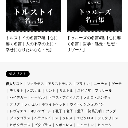
トルストイの名言78選【心に
ドゥルーズの名言4選【心に響
響く名言｜人の不幸の上に・
く名言｜哲学・逃走・思想・
幸せになりたいなら・死】
リゾーム】
偉人リスト
偉人リスト
ソクラテス
アリストテレス
プラトン
ニーチェ
ゲーテ
デカルト
パスカル
カント
サルトル
スピノザ
フッサール
ハイデガー
ヘーゲル
トマス・アクィナス
メルロ・ポンティ
デリダ
ラッセル
ホワイトヘッド
ヴィトゲンシュタイン
レヴィナス
キルケゴール
孔子
老子
孟子
諸葛孔明
ブッダ
プロタゴラス
ヘラクレイトス
タレス
エピクロス
デモクリトス
ヒポクラテス
ピタゴラス
ソポクレス
ニュートン
ヒューム