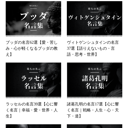
ブッダの名言62選【愛・苦し
ヴィトゲンシュタインの名言
み・心が軽くなるブッダの教
37選【語りえないもの・言
え】
語・思考・世界】
ラッセルの名言39選【心に響
諸葛孔明の名言17選【心に響
く名言｜幸福・愛・世界・人
く名言｜戦略・人生・心・天
生】
下・道】