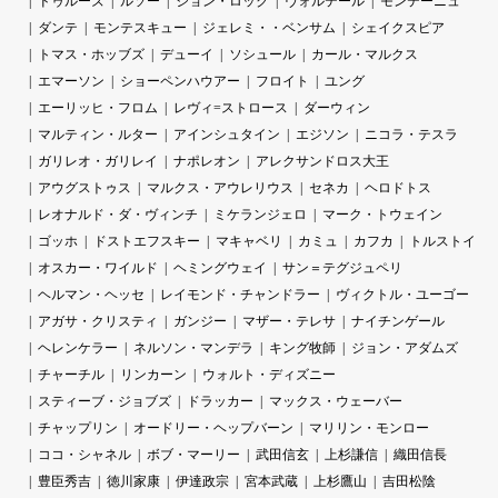
ドゥルーズ
ルソー
ジョン・ロック
ヴォルテール
モンテーニュ
ダンテ
モンテスキュー
ジェレミ・・ベンサム
シェイクスピア
トマス・ホッブズ
デューイ
ソシュール
カール・マルクス
エマーソン
ショーペンハウアー
フロイト
ユング
エーリッヒ・フロム
レヴィ=ストロース
ダーウィン
マルティン・ルター
アインシュタイン
エジソン
ニコラ・テスラ
ガリレオ・ガリレイ
ナポレオン
アレクサンドロス大王
アウグストゥス
マルクス・アウレリウス
セネカ
ヘロドトス
レオナルド・ダ・ヴィンチ
ミケランジェロ
マーク・トウェイン
ゴッホ
ドストエフスキー
マキャベリ
カミュ
カフカ
トルストイ
オスカー・ワイルド
ヘミングウェイ
サン＝テグジュペリ
ヘルマン・ヘッセ
レイモンド・チャンドラー
ヴィクトル・ユーゴー
アガサ・クリスティ
ガンジー
マザー・テレサ
ナイチンゲール
ヘレンケラー
ネルソン・マンデラ
キング牧師
ジョン・アダムズ
チャーチル
リンカーン
ウォルト・ディズニー
スティーブ・ジョブズ
ドラッカー
マックス・ウェーバー
チャップリン
オードリー・ヘップバーン
マリリン・モンロー
ココ・シャネル
ボブ・マーリー
武田信玄
上杉謙信
織田信長
豊臣秀吉
徳川家康
伊達政宗
宮本武蔵
上杉鷹山
吉田松陰