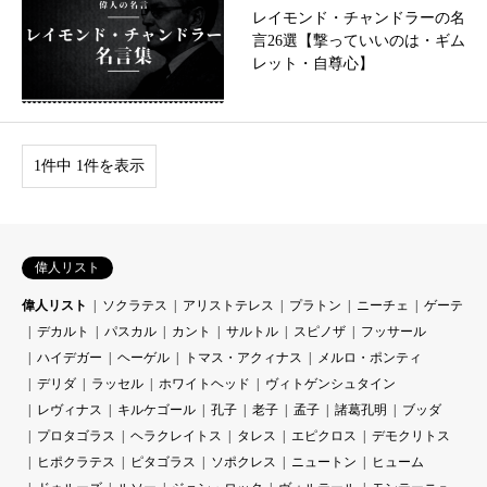
レイモンド・チャンドラーの名
言26選【撃っていいのは・ギム
レット・自尊心】
1件中 1件を表示
偉人リスト
偉人リスト
ソクラテス
アリストテレス
プラトン
ニーチェ
ゲーテ
デカルト
パスカル
カント
サルトル
スピノザ
フッサール
ハイデガー
ヘーゲル
トマス・アクィナス
メルロ・ポンティ
デリダ
ラッセル
ホワイトヘッド
ヴィトゲンシュタイン
レヴィナス
キルケゴール
孔子
老子
孟子
諸葛孔明
ブッダ
プロタゴラス
ヘラクレイトス
タレス
エピクロス
デモクリトス
ヒポクラテス
ピタゴラス
ソポクレス
ニュートン
ヒューム